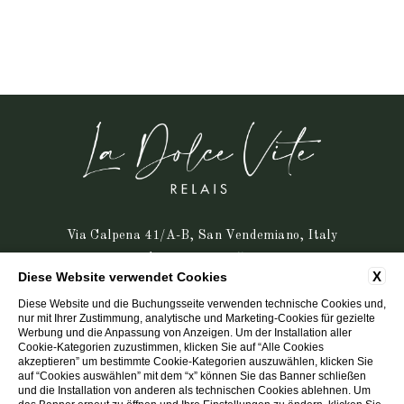
Via Calpena 41/A-B, San Vendemiano, Italy
tel:
+39 3270725870
X
Diese Website verwendet Cookies
e-mail:
info@relaisladolcevite.it
P.Iva: 04320730262
Diese Website und die Buchungsseite verwenden technische Cookies und,
nur mit Ihrer Zustimmung, analytische und Marketing-Cookies für gezielte
Werbung und die Anpassung von Anzeigen. Um der Installation aller
KONTAKT
COOKIE POLICY
UNTERNEHMENSDATEN
Cookie-Kategorien zuzustimmen, klicken Sie auf “Alle Cookies
DATENSCHUTZ
SERVICE-CHARTA
ACCESSIBILITY
akzeptieren” um bestimmte Cookie-Kategorien auszuwählen, klicken Sie
auf “Cookies auswählen” mit dem “x” können Sie das Banner schließen
und die Installation von anderen als technischen Cookies ablehnen. Um