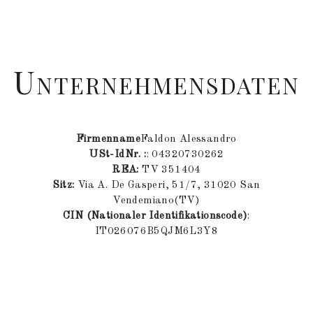
U
NTERNEHMENSDATEN
Firmenname
Faldon Alessandro
USt-IdNr. :
: 04320730262
REA:
TV 351404
Sitz:
Via A. De Gasperi, 51/7, 31020 San
Vendemiano(TV)
CIN (Nationaler Identifikationscode)
:
IT026076B5QJM6L3Y8